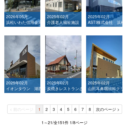
2026年05月
2025年02月
2025年02月
浜松いわた信用金庫 豊田支店
介護老人福祉施設 一空園
ASTI株式会社 浜松
2025年02月
2025年02月
2025年02月
イオンタウン 湖西新居店
炭焼きレストランさわやか 菊川本店
山田耳鼻咽頭科クリニ
< 前のページ
1
2
3
4
5
6
7
8
次のページ >
1～21/全151件 1/8ページ