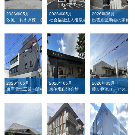
2026年05月
2026年05月
2026年05月
汐風 もえぎ棟・なでしこ棟
社会福祉法人復泉会 第2くるみ作業所
出雲殿互助会の家族葬
2026年05月
2026年05月
2026年05月
東亜電気工業㈱浜松営業所
東伊場自治会館
藤友物流サービス 白